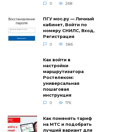
0
268
ПГУ мос.ру — Личный
кабинет, Войти по
номеру СНИЛС, Вход,
Регистрация
0
386
Как войти в
настройки
маршрутизатора
Ростелеком:
универсальная
пошаговая
инструкция
0
176
Как поменять тариф
на МТС и подобрать
лучший вариант для