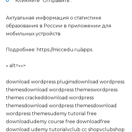
Кликните “Отправить”.
Актуальная информация о статистике
образования в России в приложении для
мобильных устройств.
Подробнее:
https://miccedu.ru/apps
» alt=»»>
download wordpress pluginsdownload wordpress
themesdownload wordpress themeswordpress
themes crackeddownload wordpress
themesdownload wordpress themesdownload
wordpress themesudemy tutorial free
downloadudemy course free downloadfree
download udemy tutorialvclub cc shopvclubshop