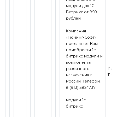
модули для 1С
Битрикс от 850
рублей
Компания
«Тюнинг-Софт»
предлагает Вам
приобрести 1с
битрикс модули и
компоненты
различного
Рейт
назначения в
11.0
России. Телефон:.
8 (913) 3824737
модули 1с
битрикс