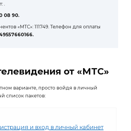
 .
0 08 90.
ентов «МТС»: 111749. Телефон для оплаты
49557660166.
телевидения от «МТС»
тном варианте, просто войдя в личный
ый список пакетов:
гистрация и вход в личный кабинет