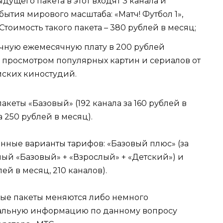
ыдущего пакета в этот входят 3 канала и
ытия мирового масштаба: «Матч! Футбол 1»,
. Стоимость такого пакета – 380 рублей в месяц;
чную ежемесячную плату в 200 рублей
 просмотром популярных картин и сериалов от
ских киностудий.
еты «Базовый» (192 канала за 160 рублей в
 250 рублей в месяц).
нные варианты тарифов: «Базовый плюс» (за
ный «Базовый» + «Взрослый» + «Детский») и
й в месяц, 210 каналов).
ые пакеты меняются либо немного
уальную информацию по данному вопросу