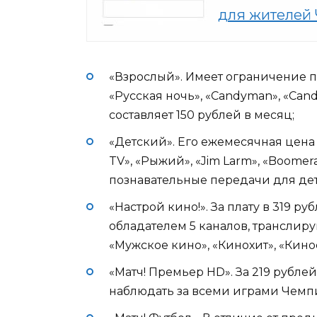
для жителей
«Взрослый». Имеет ограничение по 
«Русская ночь», «Candyman», «Cand
составляет 150 рублей в месяц;
«Детский». Его ежемесячная цена –
TV», «Рыжий», «Jim Larm», «Boomer
познавательные передачи для дет
«Настрой кино!». За плату в 319 р
обладателем 5 каналов, транслир
«Мужское кино», «Кинохит», «Кин
«Матч! Премьер HD». За 219 рубле
наблюдать за всеми играми Чемпи