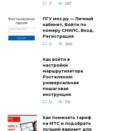
0
267
ПГУ мос.ру — Личный
кабинет, Войти по
номеру СНИЛС, Вход,
Регистрация
0
386
Как войти в
настройки
маршрутизатора
Ростелеком:
универсальная
пошаговая
инструкция
0
176
Как поменять тариф
на МТС и подобрать
лучший вариант для