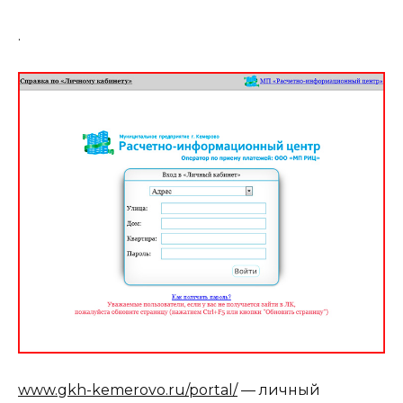
.
www.gkh-kemerovo.ru/portal/
— личный