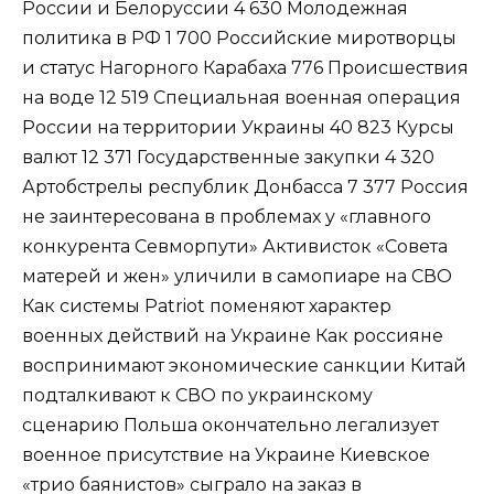
России и Белоруссии
4 630
Молодежная
политика в РФ
1 700
Российские миротворцы
и статус Нагорного Карабаха
776
Происшествия
на воде
12 519
Специальная военная операция
России на территории Украины
40 823
Курсы
валют
12 371
Государственные закупки
4 320
Артобстрелы республик Донбасса
7 377
Россия
не заинтересована в проблемах у «главного
конкурента Севморпути»
Активисток «Совета
матерей и жен» уличили в самопиаре на СВО
Как системы Patriot поменяют характер
военных действий на Украине
Как россияне
воспринимают экономические санкции
Китай
подталкивают к СВО по украинскому
сценарию
Польша окончательно легализует
военное присутствие на Украине
Киевское
«трио баянистов» сыграло на заказ в