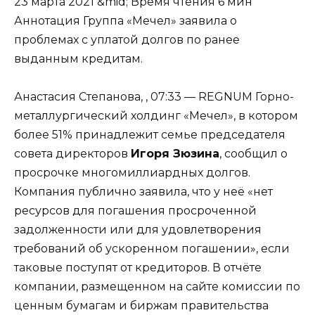
23 марта 2021 &mid; Время чтения 6 мин
Аннотация Группа «Мечел» заявила о
проблемах с уплатой долгов по ранее
выданным кредитам.
Анастасия Степанова, , 07:33 —
REGNUM
Горно-
металлургический холдинг «Мечел», в котором
более 51% принадлежит семье председателя
совета директоров
Игоря Зюзина
, сообщил о
просрочке многомиллиардных долгов.
Компания публично заявила, что у неё «
нет
ресурсов для погашения просроченной
задолженности или для удовлетворения
требований об ускоренном погашении
», если
таковые поступят от кредиторов. В отчёте
компании, размещенном на сайте комиссии по
ценным бумагам и биржам правительства