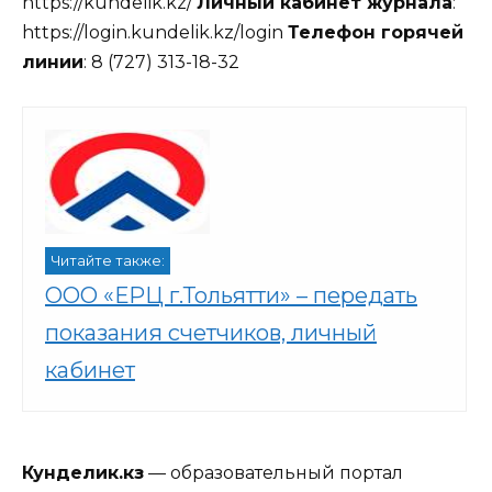
https://kundelik.kz/
Личный кабинет журнала
:
https://login.kundelik.kz/login
Телефон горячей
линии
: 8 (727) 313-18-32
Читайте также:
ООО «ЕРЦ г.Тольятти» – передать
показания счетчиков, личный
кабинет
Кунделик.кз
— образовательный портал