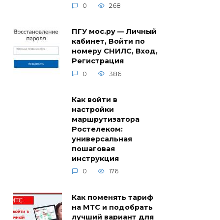
0
268
ПГУ мос.ру — Личный
кабинет, Войти по
номеру СНИЛС, Вход,
Регистрация
0
386
Как войти в
настройки
маршрутизатора
Ростелеком:
универсальная
пошаговая
инструкция
0
176
Как поменять тариф
на МТС и подобрать
лучший вариант для