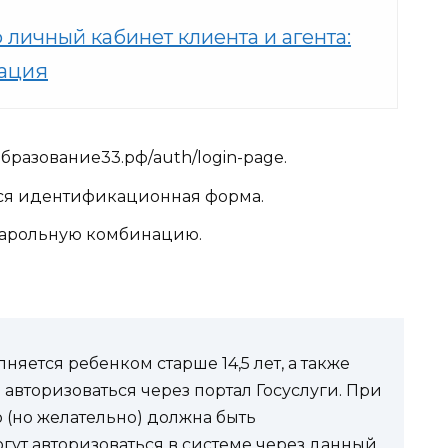
 личный кабинет клиента и агента:
рация
образование33.рф/auth/login-page.
тся идентификационная форма.
 парольную комбинацию.
няется ребенком старше 14,5 лет, а также
 авторизоваться через портал Госуслуги. При
о (но желательно) должна быть
гут авторизоваться в системе через данный