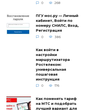
0
268
ПГУ мос.ру — Личный
кабинет, Войти по
номеру СНИЛС, Вход,
Регистрация
0
386
Как войти в
настройки
маршрутизатора
Ростелеком:
универсальная
пошаговая
инструкция
0
176
Как поменять тариф
на МТС и подобрать
лучший вариант для