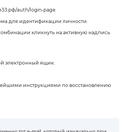
33.рф/auth/login-page.
рма для идентификации личности.
комбинации кликнуть на активную надпись
вой электронный ящик.
ьнейшими инструкциями по восстановлению
менно тот e-mail, который изначально при