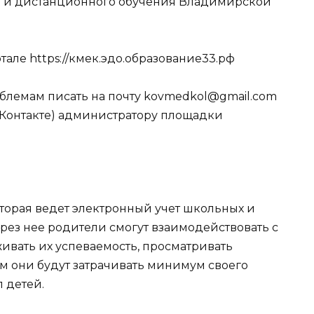
о и дистанционного обучения Владимирской
ртале
https://кмек.эдо.образование33.рф
лемам писать на почту
kovmedkol
@
gmail
.
com
Контакте) администратору площадки
оторая ведет электронный учет школьных и
рез нее родители смогут взаимодействовать с
ивать их успеваемость, просматривать
м они будут затрачивать минимум своего
л детей.