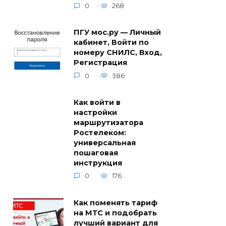
0
268
ПГУ мос.ру — Личный
кабинет, Войти по
номеру СНИЛС, Вход,
Регистрация
0
386
Как войти в
настройки
маршрутизатора
Ростелеком:
универсальная
пошаговая
инструкция
0
176
Как поменять тариф
на МТС и подобрать
лучший вариант для