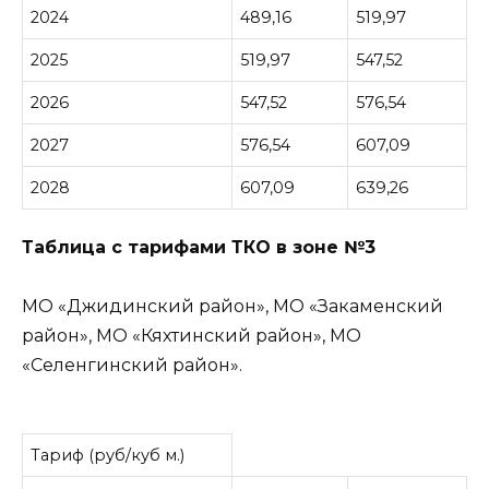
2024
489,16
519,97
2025
519,97
547,52
2026
547,52
576,54
2027
576,54
607,09
2028
607,09
639,26
Таблица с тарифами ТКО в зоне №3
МО «Джидинский район», МО «Закаменский
район», МО «Кяхтинский район», МО
«Селенгинский район».
Тариф (руб/куб м.)