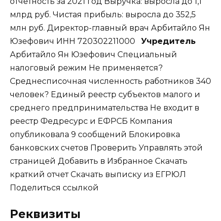
отчетность за 2021 год Выручка
:
выросла до
1,1
млрд руб. Чистая прибыль
:
выросла до
352,5
млн руб. Директор-главный врач Арбитайло Ян
Юзефович ИНН
720302211000
Учредитель
Арбитайло Ян Юзефович Специальный
налоговый режим Не применяется
?
Среднесписочная численность работников 340
человек
?
Единый реестр субъектов малого и
среднего предпринимательства Не входит в
реестр Федресурс и ЕФРСБ Компания
опубликовала 9 сообщений Блокировка
банковских счетов Проверить Управлять этой
страницей Добавить в Избранное Скачать
краткий отчет Скачать выписку из ЕГРЮЛ
Поделиться ссылкой
Реквизиты