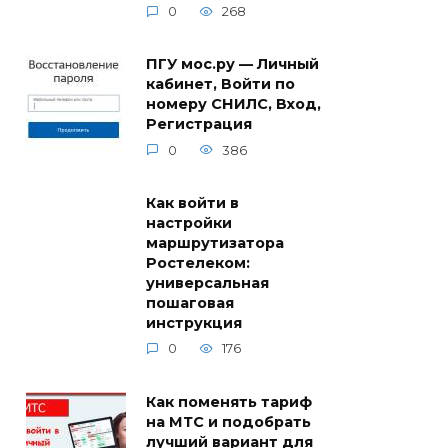
0
268
ПГУ мос.ру — Личный
кабинет, Войти по
номеру СНИЛС, Вход,
Регистрация
0
386
Как войти в
настройки
маршрутизатора
Ростелеком:
универсальная
пошаговая
инструкция
0
176
Как поменять тариф
на МТС и подобрать
лучший вариант для