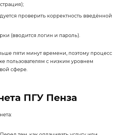
страция);
уется проверить корректность введённой
ки (вводится логин и пароль).
льше пяти минут времени, поэтому процесс
же пользователям с низким уровнем
вой сфере.
нета ПГУ Пенза
нета:
. Перед тем, как оплачивать услугу или