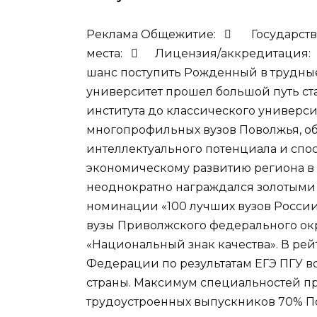
Реклама Общежитие:

Государств
места:

Лицензия/аккредитация
шанс поступить Рожденный в трудны
университет прошел большой путь ст
института до классического универси
многопрофильных вузов Поволжья, 
интеллектуального потенциала и сп
экономическому развитию региона в 
неоднократно награждался золотыми
номинации «100 лучших вузов России
вузы Приволжского федерального окр
«Национальный знак качества». В рей
Федерации по результатам ЕГЭ ПГУ в
страны. Максимум специальностей п
трудоустроенных выпускников 70% П