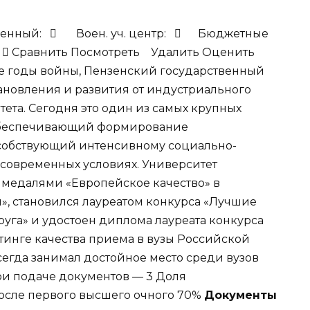
енный:

Воен. уч. центр:

Бюджетные
:

Сравнить
Посмотреть Удалить
Оценить
е годы войны, Пензенский государственный
ановления и развития от индустриального
тета. Сегодня это один из самых крупных
обеспечивающий формирование
особствующий интенсивному социально-
современных условиях. Университет
 медалями «Европейское качество» в
», становился лауреатом конкурса «Лучшие
уга» и удостоен диплома лауреата конкурса
тинге качества приема в вузы Российской
сегда занимал достойное место среди вузов
ри подаче документов — 3 Доля
осле первого высшего очного 70%
Документы