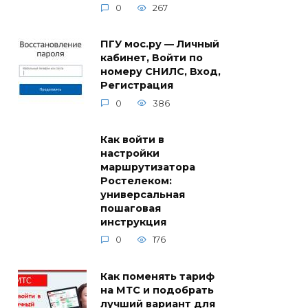
0
267
ПГУ мос.ру — Личный
кабинет, Войти по
номеру СНИЛС, Вход,
Регистрация
0
386
Как войти в
настройки
маршрутизатора
Ростелеком:
универсальная
пошаговая
инструкция
0
176
Как поменять тариф
на МТС и подобрать
лучший вариант для