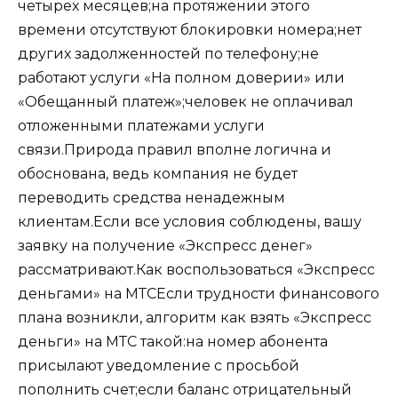
четырех месяцев;на протяжении этого
времени отсутствуют блокировки номера;нет
других задолженностей по телефону;не
работают услуги «На полном доверии» или
«Обещанный платеж»;человек не оплачивал
отложенными платежами услуги
связи.Природа правил вполне логична и
обоснована, ведь компания не будет
переводить средства ненадежным
клиентам.Если все условия соблюдены, вашу
заявку на получение «Экспресс денег»
рассматривают.
Как воспользоваться «Экспресс
деньгами» на МТС
Если трудности финансового
плана возникли, алгоритм как взять «Экспресс
деньги» на МТС такой:на номер абонента
присылают уведомление с просьбой
пополнить счет;если баланс отрицательный