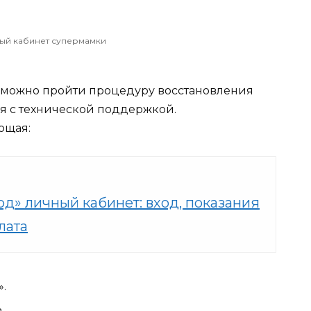
ный кабинет супермамки
, можно пройти процедуру восстановления
ься с технической поддержкой.
ющая:
од» личный кабинет: вход, показания
лата
.