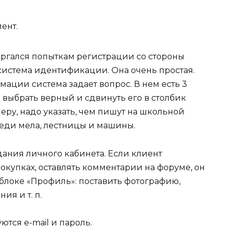
ент.
ргался попыткам регистрации со стороны
а система идентификации. Она очень простая.
ации система задает вопрос. В нем есть 3
н выбрать верный и сдвинуть его в столбик
еру, надо указать, чем пишут на школьной
реди мела, лестницы и машины.
дания личного кабинета. Если клиент
покупках, оставлять комментарии на форуме, он
блоке «Профиль»: поставить фотографию,
ия и т. п.
тся e-mail и пароль.