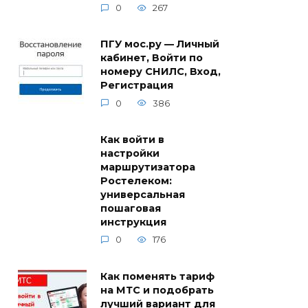
0
267
ПГУ мос.ру — Личный
кабинет, Войти по
номеру СНИЛС, Вход,
Регистрация
0
386
Как войти в
настройки
маршрутизатора
Ростелеком:
универсальная
пошаговая
инструкция
0
176
Как поменять тариф
на МТС и подобрать
лучший вариант для