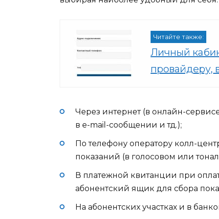
Читайте также:
Личный кабин
провайдеру, 
Через интернет (в онлайн-серви
в e-mail-сообщении и тд.);
По телефону оператору колл-цент
показаний (в голосовом или тона
В платежной квитанции при оплат
абонентский ящик для сбора пока
На абонентских участках и в банк