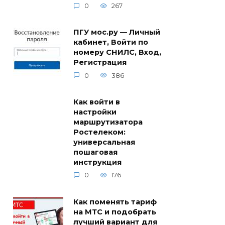
0
267
ПГУ мос.ру — Личный
кабинет, Войти по
номеру СНИЛС, Вход,
Регистрация
0
386
Как войти в
настройки
маршрутизатора
Ростелеком:
универсальная
пошаговая
инструкция
0
176
Как поменять тариф
на МТС и подобрать
лучший вариант для