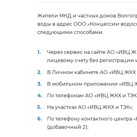
Жители МКД и частных домов Волгог
воды в адрес ООО «Концессии водос
следующими способами.
Через сервис на сайте АО «ИВЦ ЖКХ 
лицевому счету без регистрации 
В Личном кабинете АО «ИВЦ ЖКХ и ТЭ
В мобильном приложении «ИВЦ Ж
По телефонам АО «ИВЦ ЖКХ и ТЭК» —
На участках АО «ИВЦ ЖКХ и ТЭК»;
По телефону контактного центра 
(добавочный 2);