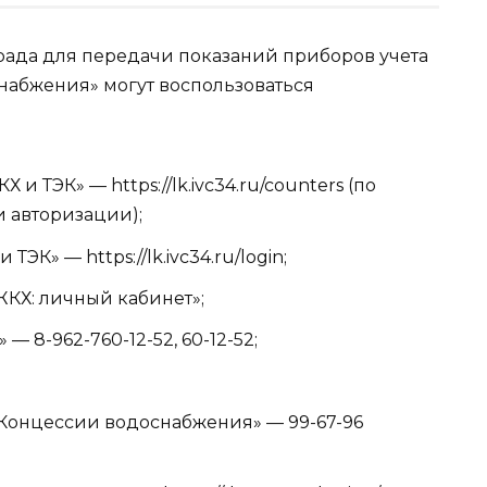
рада для передачи показаний приборов учета
набжения» могут воспользоваться
и ТЭК» — https://lk.ivc34.ru/counters (по
и авторизации);
К» — https://lk.ivc34.ru/login;
КХ: личный кабинет»;
 8-962-760-12-52, 60-12-52;
«Концессии водоснабжения» — 99-67-96