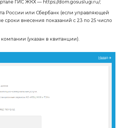
але ГИС ЖКХ — https://dom.gosuslugi.ru/;
чта России или Сбербанк (если управляющей
е сроки внесения показаний с 23 по 25 число
компании (указан в квитанции).