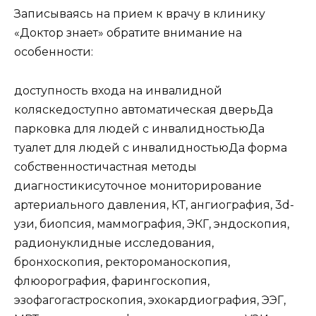
Записываясь на прием к врачу в клинику
«Доктор знает» обратите внимание на
особенности:
доступность входа на инвалидной
коляске
доступно
автоматическая дверь
Да
парковка для людей с инвалидностью
Да
туалет для людей с инвалидностью
Да
форма
собственности
частная
методы
диагностики
суточное мониторирование
артериального давления, КТ, ангиография, 3d-
узи, биопсия, маммография, ЭКГ, эндоскопия,
радионуклидные исследования,
бронхоскопия, ректороманоскопия,
флюорография, фарингоскопия,
эзофагогастроскопия, эхокардиография, ЭЭГ,