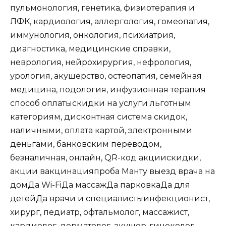
пульмонология, генетика, физиотерапия и
ЛФК, кардиология, аллергология, гомеопатия,
иммунология, онкология, психиатрия,
диагностика, медицинские справки,
неврология, нейрохирургия, нефрология,
урология, акушерство, остеопатия, семейная
медицина, подология, инфузионная терапия
способ оплаты
скидки на услуги льготным
категориям, дисконтная система скидок,
наличными, оплата картой, электронными
деньгами, банковским переводом,
безналичная, онлайн, QR-код
акции
скидки,
акции
вакцинация
проба Манту
выезд врача на
дом
Да
Wi-Fi
Да
массаж
Да
парковка
Да
для
детей
Да
врачи и специалисты
инфекционист,
хирург, педиатр, офтальмолог, массажист,
кардиолог, дерматолог, акушер-гинеколог,