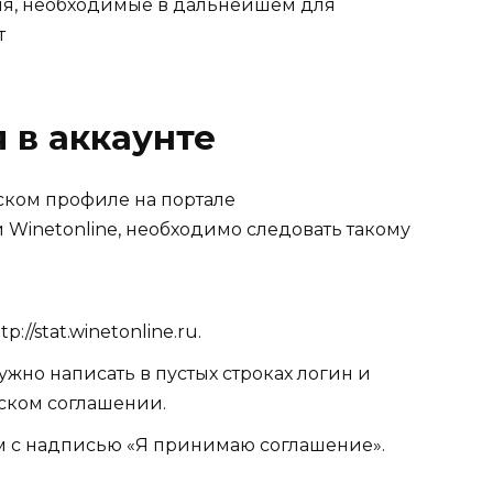
ля, необходимые в дальнейшем для
т
 в аккаунте
ском профиле на портале
inetonline, необходимо следовать такому
//stat.winetonline.ru.
жно написать в пустых строках логин и
ьском соглашении.
м с надписью «Я принимаю соглашение».