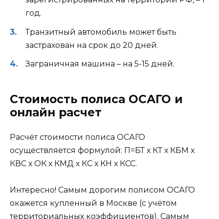
год.
Транзитный автомобиль может быть
застрахован на срок до 20 дней.
Заграничная машина – на 5-15 дней.
Стоимость полиса ОСАГО и
онлайн расчет
Расчёт стоимости полиса ОСАГО
осуществляется формулой: П=БТ х КТ х КБМ х
КВС х ОК х КМД х КС х КН х КСС.
Интересно! Самым дорогим полисом ОСАГО
окажется купленный в Москве (с учётом
территориальных коэффициентов). Самым