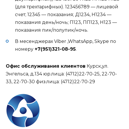
(для трехтарифных). 123456789 — лицевой
счет; 12345 — показания; Д1234, Н1234 —
показания день/ночь; П123, ПП123, Н123 —
показания пик/полупик/ночь.
В месенджерах Viber ,WhatsApp, Skype по
номеру
+7(951)321-08-95
.
Офис обслуживания клиентов
Курск,ул.
Энгельса, д.134 юр.лица: (4712)22-70-25, 22-70-
33, 22-70-30 физ.лица: (4712)22-70-29