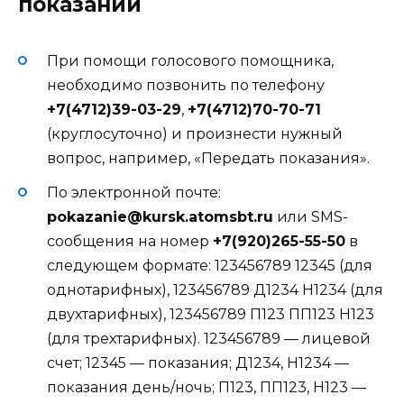
показаний
При помощи голосового помощника,
необходимо позвонить по телефону
+7(4712)39-03-29
,
+7(4712)70-70-71
(круглосуточно) и произнести нужный
вопрос, например, «Передать показания».
По электронной почте:
pokazanie@kursk.atomsbt.ru
или SMS-
сообщения на номер
+7(920)265-55-50
в
следующем формате: 123456789 12345 (для
однотарифных), 123456789 Д1234 Н1234 (для
двухтарифных), 123456789 П123 ПП123 Н123
(для трехтарифных). 123456789 — лицевой
счет; 12345 — показания; Д1234, Н1234 —
показания день/ночь; П123, ПП123, Н123 —