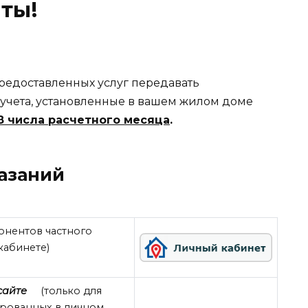
ты!
предоставленных услуг передавать
учета, установленные в вашем жилом доме
28 числа расчетного месяца
.
азаний
бонентов частного
кабинете)
сайте
(только для
ированных в личном