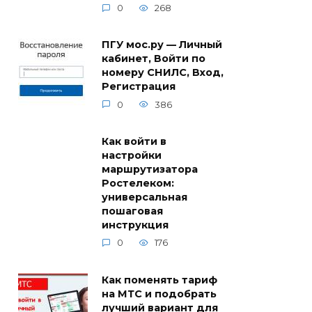
0
268
ПГУ мос.ру — Личный
кабинет, Войти по
номеру СНИЛС, Вход,
Регистрация
0
386
Как войти в
настройки
маршрутизатора
Ростелеком:
универсальная
пошаговая
инструкция
0
176
Как поменять тариф
на МТС и подобрать
лучший вариант для