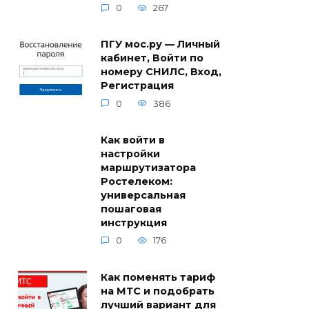
0
267
ПГУ мос.ру — Личный
кабинет, Войти по
номеру СНИЛС, Вход,
Регистрация
0
386
Как войти в
настройки
маршрутизатора
Ростелеком:
универсальная
пошаговая
инструкция
0
176
Как поменять тариф
на МТС и подобрать
лучший вариант для