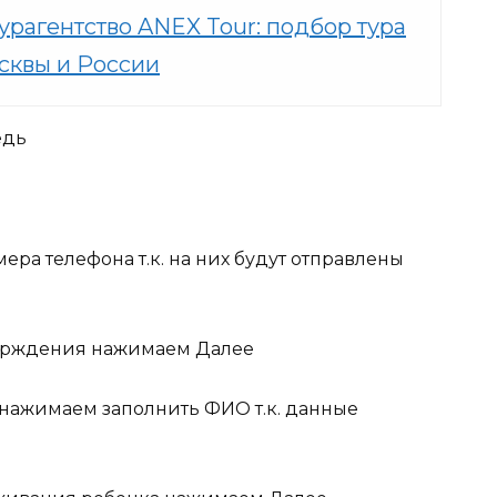
турагентство ANEX Tour: подбор тура
сквы и России
едь
ера телефона т.к. на них будут отправлены
верждения нажимаем Далее
нажимаем заполнить ФИО т.к. данные