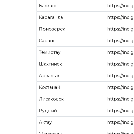
Балхаш
https://indi
Караганда
https://indi
Приозерск
https://indi
Сарань
https://indi
Темиртау
https://indi
Шахтинск
https://indi
Аркалык
https://indi
Костанай
https://indi
Лисаковск
https://indi
Рудный
https://indi
Актау
https://indi
Жанаозен
https://indi