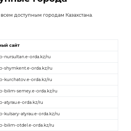
всем доступным городам Казахстана.
ый сайт
go-nursultan.e-orda.kz/ru
go-shymkent.e-orda.kz/ru
go-kurchatov.e-orda.kz/ru
go-bilim-semey.e-orda.kz/ru
go-atyrau.e-orda.kz/ru
go-kulsary-atyrau.e-orda.kz/ru
go-bilim-otdel.e-orda.kz/ru