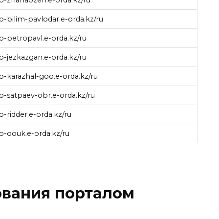
go-bilim-pavlodar.e-orda.kz/ru
go-petropavl.e-orda.kz/ru
go-jezkazgan.e-orda.kz/ru
go-karazhal-goo.e-orda.kz/ru
go-satpaev-obr.e-orda.kz/ru
go-ridder.e-orda.kz/ru
go-oouk.e-orda.kz/ru
ования порталом