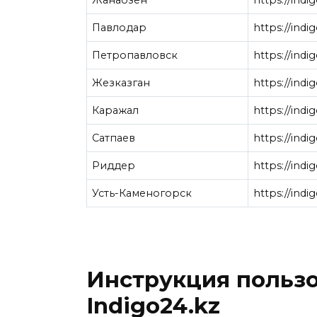
Павлодар
https://indi
Петропавловск
https://indi
Жезказган
https://indi
Каражал
https://indi
Сатпаев
https://indi
Риддер
https://indi
Усть-Каменогорск
https://indi
Инструкция польз
Indigo24.kz