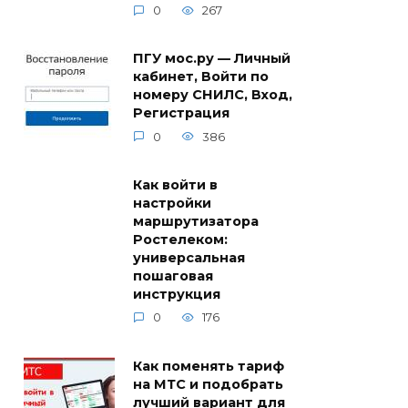
0
267
ПГУ мос.ру — Личный
кабинет, Войти по
номеру СНИЛС, Вход,
Регистрация
0
386
Как войти в
настройки
маршрутизатора
Ростелеком:
универсальная
пошаговая
инструкция
0
176
Как поменять тариф
на МТС и подобрать
лучший вариант для