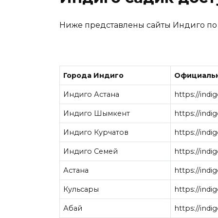
Ниже представлены сайты Индиго по 
Города
Индиго
Официальн
Индиго Астана
https://indi
Индиго Шымкент
https://indi
Индиго Курчатов
https://indi
Индиго Семей
https://indi
Астана
https://indi
Кульсары
https://indi
Абай
https://indi