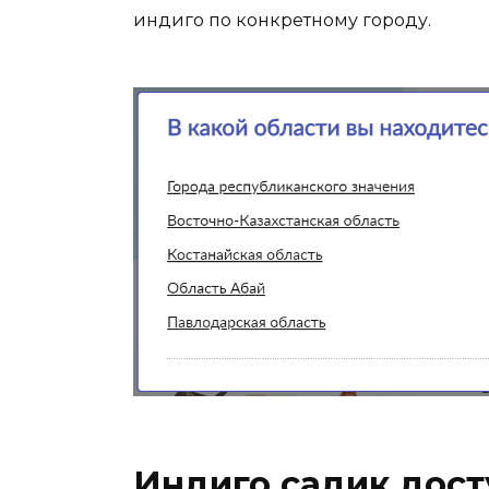
индиго по конкретному городу.
Индиго садик дост