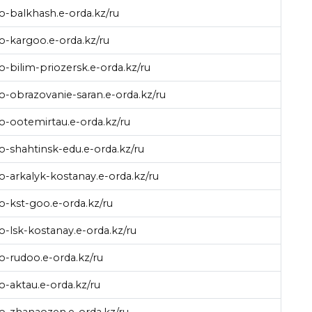
go-balkhash.e-orda.kz/ru
go-kargoo.e-orda.kz/ru
go-bilim-priozersk.e-orda.kz/ru
go-obrazovanie-saran.e-orda.kz/ru
go-ootemirtau.e-orda.kz/ru
go-shahtinsk-edu.e-orda.kz/ru
go-arkalyk-kostanay.e-orda.kz/ru
go-kst-goo.e-orda.kz/ru
go-lsk-kostanay.e-orda.kz/ru
go-rudoo.e-orda.kz/ru
go-aktau.e-orda.kz/ru
go-zhanaozen.e-orda.kz/ru