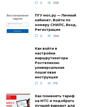
0
268
ПГУ мос.ру — Личный
кабинет, Войти по
номеру СНИЛС, Вход,
Регистрация
0
386
Как войти в
настройки
маршрутизатора
Ростелеком:
универсальная
пошаговая
инструкция
0
176
Как поменять тариф
на МТС и подобрать
лучший вариант для