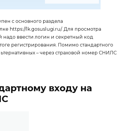
упен с основного раздела
е https://lk.gosuslugi.ru/. Для просмотра
надо ввести логин и секретный код
итоге регистрирования. Помимо стандартного
льтернативных – через страховой номер СНИЛС
дартному входу на
ЛС