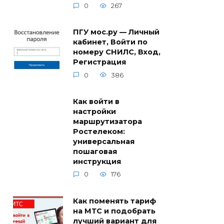
0
267
ПГУ мос.ру — Личный
кабинет, Войти по
номеру СНИЛС, Вход,
Регистрация
0
386
Как войти в
настройки
маршрутизатора
Ростелеком:
универсальная
пошаговая
инструкция
0
176
Как поменять тариф
на МТС и подобрать
лучший вариант для